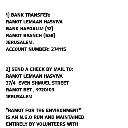
1)
bank transfer:
Ramot Lemaan Hasviva
Bank Hapoalim (12)
Ramot Branch (538)
Jerusalem.
Account Number: 274115
2) Send a check by mail to:
Ramot Lemaan Hasviva
37/4 Even Shmuel Street
Ramot Bet ,
9720103
Jerusalem
"Ramot For The Environment"
is an N.G.O run and maintained
entirely by volunteers with