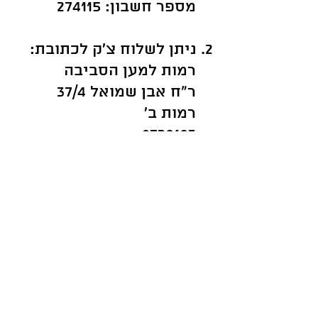
מספר חשבון: 274115
2. ניתן לשלוח צ'ק לכתובת:
רמות למען הסביבה
ר"ח אבן שמואל 37/4
רמות ב'
9720103
ירושלים
עמותת "רמות למען הסביבה"
מנוהלת ומתפקדת בעזרת מתנדבים
בלבד וללא עובדים בשכר.
עם זאת כחלק מהמאבק ישנו צורך
להעסיק יועצים ועובדי מקצוע כגון
עורכי דין ,לוביסטים, אנשי
תקשורת, אנשי תכנון ועוד.